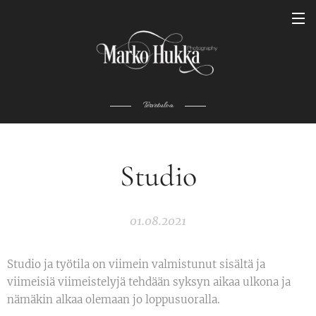
Tervetuloa
Studio
01.08.2021
Studio ja työtila on viimein valmistunut sisältä ja
viimeisiä viimeistelyjä tehdään syksyn aikaa ulkona ja
nämäkin alkaa olemaan jo loppusuoralla.